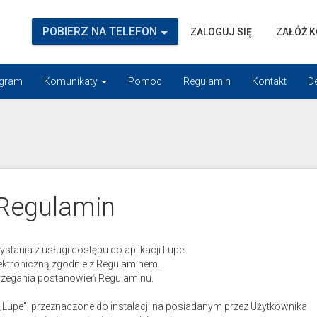
POBIERZ NA TELEFON
ZALOGUJ SIĘ
ZAŁÓŻ 
gram
Komunikaty
Pomoc
Regulamin
Kontakt
D
Regulamin
stania z usługi dostępu do aplikacji Lupe.
ektroniczną zgodnie z Regulaminem.
rzegania postanowień Regulaminu.
upe”, przeznaczone do instalacji na posiadanym przez Użytkownika