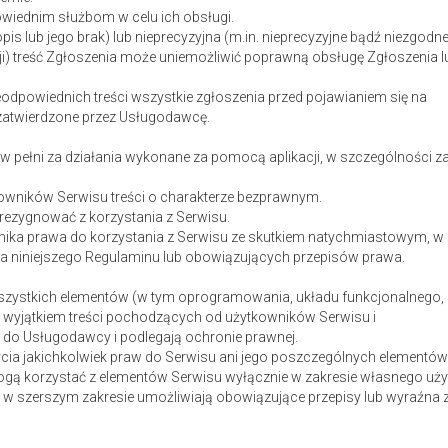
wiednim służbom w celu ich obsługi.
opis lub jego brak) lub nieprecyzyjna (m.in. nieprecyzyjne bądź niezgodne
ji) treść Zgłoszenia może uniemożliwić poprawną obsługę Zgłoszenia l
ieodpowiednich treści wszystkie zgłoszenia przed pojawianiem się na
zatwierdzone przez Usługodawcę.
 pełni za działania wykonane za pomocą aplikacji, w szczególności za
kowników Serwisu treści o charakterze bezprawnym.
ezygnować z korzystania z Serwisu.
ka prawa do korzystania z Serwisu ze skutkiem natychmiastowym, w
a niniejszego Regulaminu lub obowiązujących przepisów prawa.
wszystkich elementów (w tym oprogramowania, układu funkcjonalnego,
a wyjątkiem treści pochodzących od użytkowników Serwisu i
 do Usługodawcy i podlegają ochronie prawnej.
ycia jakichkolwiek praw do Serwisu ani jego poszczególnych elementów
gą korzystać z elementów Serwisu wyłącznie w zakresie własnego uży
e w szerszym zakresie umożliwiają obowiązujące przepisy lub wyraźna