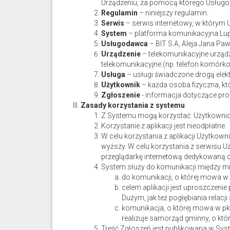
Urządzeniu, za pomocą którego Usługod
Regulamin
– niniejszy regulamin.
Serwis
– serwis internetowy, w którym 
System
– platforma komunikacyjna Lupe
Usługodawca
– BIT S.A, Aleja Jana Pa
Urządzenie
– telekomunikacyjne urządz
telekomunikacyjne (np. telefon komórkow
Usługa
– usługi świadczone drogą elek
Użytkownik
– każda osoba fizyczna, któ
Zgłoszenie
- informacja dotyczące pr
Zasady korzystania z systemu
Z Systemu mogą korzystać: Użytkownicy
Korzystanie z aplikacji jest nieodpłatne.
W celu korzystania z aplikacji Użytkow
wyższy. W celu korzystania z serwisu U
przeglądarkę internetową dedykowaną 
System służy do komunikacji między 
do komunikacji, o której mowa w 
celem aplikacji jest uproszczen
Dużym, jak też pogłębiania relacj
komunikacja, o której mowa w pkt
realizuje samorząd gminny, o k
Treść Zgłoszeń jest publikowana w Syst