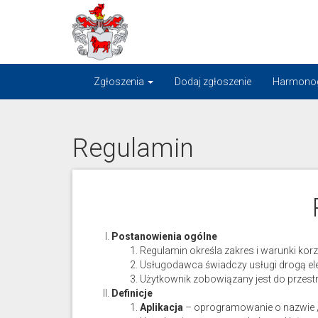
Portal
gminnej
komunikacji
Zgłoszenia
Dodaj zgłoszenie
Harmono
Regulamin
Postanowienia ogólne
Regulamin określa zakres i warunki korzy
Usługodawca świadczy usługi drogą el
Użytkownik zobowiązany jest do przest
Definicje
Aplikacja
– oprogramowanie o nazwie „L