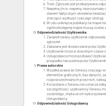
Treść Zgłoszeń jest przekazywana odpo
Niepełna (m.in. niepełny, niezrozumiały 
stanem faktycznym określenie lokalizac
znacząco wydłużyć czas jego obsługi.
W celu uniknięcia publikacji na mapie n
ogólnodostępnej mapie muszą zostać 
Odpowiedzialność Użytkownika
Zarejestrowany użytkownik odpowiada w
zgłoszeń.
Zakazane jest dostarczanie przez Użyt
Użytkownik może w dowolnym czasie zr
Usługodawca może pozbawić Użytkowni
przypadku naruszenia przez Użytkownik
Prawa autorskie
Wszelkie prawa do Serwisu oraz jego 
elementów graficznych, baz danych), z
rozpowszechnianych przez nich, należą
Korzystanie z Serwisu nie oznacza nab
szczególności: użytkownicy Serwisu mo
osobistego, chyba że ich wykorzystani
Usługodawcy.
Odpowiedzialność Usługodawcy