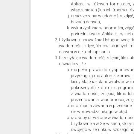
Aplikacji w różnych formatach, 
włączania ich (lub ich fragment
umieszczania wiadomości, zdjęć
bazach danych,
wykorzystania wiadomości, zdję
pośrednictwem Aplikacji, w celu
Użytkownik upoważnia Usługodawcę do
wiadomości, zdjęć, filmów lub innych 
danymi w celu ich opisania.
Przesyłając wiadomość, zdjęcie, film lu
oświadcza, że:
ma pełne prawo do dysponowani
przysługują mu autorskie prawa 
kiedy Materiał stanowi utwór w 
pokrewnych), które nie są ograni
z wiadomości, zdjęcia, filmu l
prezentowania wiadomości, zdjęcia
informacja zawarta w przesłanej w
nie wprowadza nikogo w błąd.
iż osoby utrwalone w wiadomości
Użytkownika w Serwisach, któryc
swojego wizerunku w szczególnośc