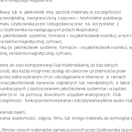
ami niniejszego Regulaminu.
kacji lub w jakikolwiek inny sposób materiały, w szczególności
a nieodpłatną, nieograniczoną czasowo i terytorialnie publikację
teriału Użytkownika przez Usługodawcę oraz na korzystanie z
łu Użytkownika na następujących polach eksploatacji:
(w jakimkolwiek systemie, formacie i na jakimkolwiek nośniku), w tym m
, na taśmie magnetycznej, cyfrowo,
hniką (w jakimkolwiek systemie, formacie i na jakimkolwiek nośniku), 
icznej, na taśmie magnetycznej, cyfrowo,
ra, do sieci komputerowej i/lub multimedialnej, do baz danych
sposób, aby każdy mógł mieć dostęp do utworów i przedmiotów praw
 przez siebie wybranym (m.in. udostępnianie w Internecie w ramach
oraz jakichkolwiek serwisów odpłatnych lub nieodpłatnych, a także
unikacyjnych z zastosowaniem jakichkolwiek systemów i urządzeń,
rzanie (m.in. za pomocą dowolnych urządzeń analogowych i/lub
ególności funkcje przechowywania i odczytywania plików audio i/lu
nie lub najem,
wania wiadomości, zdjęcia, filmu lub innego materiału do wymogów p
, filmów i innych materiałów zamieszczonych przez Użytkownika za 