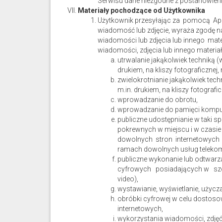
Serwisu dane niezgodne z postanowieni
Materiały pochodzące od Użytkownika
Użytkownik przesyłając za pomocą Apli
wiadomość lub zdjęcie, wyraża zgodę n
wiadomości lub zdjęcia lub innego ma
wiadomości, zdjęcia lub innego materia
utrwalanie jakąkolwiek techniką 
drukiem, na kliszy fotograficznej
zwielokrotnianie jakąkolwiek tec
m.in. drukiem, na kliszy fotograf
wprowadzanie do obrotu,
wprowadzanie do pamięci kompute
publiczne udostępnianie w taki 
pokrewnych w miejscu i w czasie
dowolnych stron internetowych 
ramach dowolnych usług telekom
publiczne wykonanie lub odtwa
cyfrowych posiadających w szcz
video),
wystawianie, wyświetlanie, użycza
obróbki cyfrowej w celu dostoso
internetowych,
wykorzystania wiadomości, zdjęć