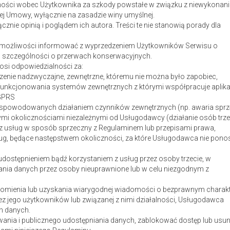
ości wobec Użytkownika za szkody powstałe w związku z niewykonan
ej Umowy, wyłącznie na zasadzie winy umyślnej.
znie opinią i poglądem ich autora. Treści te nie stanowią porady dla
 możliwości informować z wyprzedzeniem Użytkowników Serwisu o
w szczególności o przerwach konserwacyjnych.
si odpowiedzialności za:
rzenie nadzwyczajne, zewnętrzne, któremu nie można było zapobiec,
funkcjonowania systemów zewnętrznych z którymi współpracuje aplika
 GPRS
 spowodowanych działaniem czynników zewnętrznych (np. awaria sprz
nymi okolicznościami niezależnymi od Usługodawcy (działanie osób trze
z usług w sposób sprzeczny z Regulaminem lub przepisami prawa,
ług, będące następstwem okoliczności, za które Usługodawca nie pono
udostępnieniem bądź korzystaniem z usług przez osoby trzecie, w
tania danych przez osoby nieuprawnione lub w celu niezgodnym z
omienia lub uzyskania wiarygodnej wiadomości o bezprawnym charak
ez jego użytkowników lub związanej z nimi działalności, Usługodawca
h danych.
a i publicznego udostępniania danych, zablokować dostęp lub usun