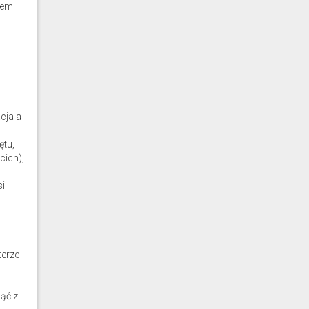
iem
cja a
ętu,
cich),
si
terze
ąć z