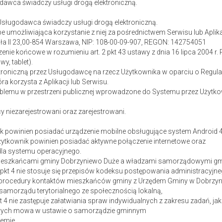
awca świadczy usługi drogą elektroniczną.
Usługodawca świadczy usługi drogą elektroniczną.
 umożliwiająca korzystanie z niej za pośrednictwem Serwisu lub Aplika
wła II 23,00-854 Warszawa, NIP: 108-00-09-907, REGON: 142754051
enie końcowe w rozumieniu art. 2 pkt 43 ustawy z dnia 16 lipca 2004 r.
y, tablet).
troniczną przez Usługodawcę na rzecz Użytkownika w oparciu o Regul
ra korzysta z Aplikacji lub Serwisu.
oblemu w przestrzeni publicznej wprowadzone do Systemu przez Użytko
 niezarejestrowani oraz zarejestrowani.
nik powinien posiadać urządzenie mobilne obsługujące system Android 4
żytkownik powinien posiadać aktywne połączenie internetowe oraz
dla systemu operacyjnego.
mieszkańcami gminy Dobrzyniewo Duże a władzami samorządowymi gm
pkt 4 nie stosuje się przepisów kodeksu postępowania administracyjne
ie procedury kontaktów mieszkańców gminy z Urzędem Gminy w Dobrzyn
i samorządu terytorialnego ze społecznością lokalną,
 4 nie zastępuje załatwiania spraw indywidualnych z zakresu zadań, jak
tórych mowa w ustawie o samorządzie gminnym
emie.