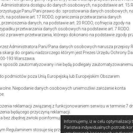
 Administratora dostępu do danych osobowych, na podstawie art. 15
 przysługuje Panu/Pani prawo do: sprostowania danych osobowych, n
ch, na postawie art. 17 RODO, ograniczenia przetwarzania danych
 przenoszenia danych, na podstawie art. 20 RODO, cofnięcia zgody na
ypadku przetwarzania danych osobowych na podstawie art. 7 RODO.
ść z prawem przetwarzania, którego dokonano na podstawie zgody prz
e przez Administratora Pani/Pana danych osobowych narusza przepisy
a skargi do organu nadzorczego którym jest Prezes Urzędu Ochrony D
2, 00-193 Warszawa.
e w sposób zautomatyzowany i nie będą podlegały zautomatyzowanem
do podmiotów poza Unią Europejską lub Europejskim Obszarem
olne. Niepodanie danych osobowych uniemożliwi założenie konta
pe.
żenia reklamacji związanej z funkcjonowaniem serwisu w terminie 7 dn
rzenia będącego przyczyną reklamacji.
a bez zbędnej zwłoki poinformuje osobę wnoszącą reklamacje o jej wyn
Informujemy, iż w celu optymalizacji
Państwa indywidualnych potrzeb kor
ym Regulaminem stosuje się przepisy kodeksu cywilnego oraz innych u