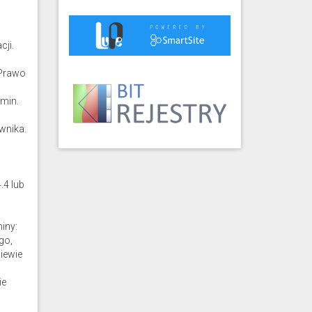
cji.
 Prawo
amin.
wnika.
.4 lub
iny:
go,
iewie
ie