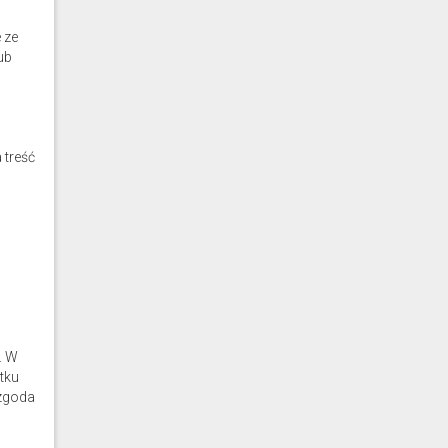
 ze
ub
 treść
. W
tku
 zgoda