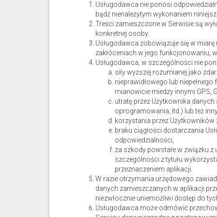
Usługodawca nie ponosi odpowiedzialn
bądź nienależytym wykonaniem niniejsz
Treści zamieszczone w Serwisie są wyłąc
konkretnej osoby.
Usługodawca zobowiązuje się w miarę
zakłóceniach w jego funkcjonowaniu, 
Usługodawca, w szczególności nie pono
siły wyższej rozumianej jako zda
nieprawidłowego lub niepełnego 
mianowicie miedzy innymi GPS,
utratę przez Użytkownika danych
oprogramowania, itd.) lub też in
korzystania przez Użytkowników 
braku ciągłości dostarczania Us
odpowiedzialności,
za szkody powstałe w związku z 
szczególności z tytułu wykorzys
przeznaczeniem aplikacji.
W razie otrzymania urzędowego zawiad
danych zamieszczanych w aplikacji prz
niezwłocznie uniemożliwi dostęp do tyc
Usługodawca może odmówić przechowani