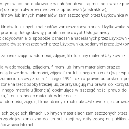
w tym w postaci drukowanej w całości lub we fragmentach, wraz z p
ów) do innych utworów i tworzenia opracowań (abstraktów),
, filmów lub innych materiałów zamieszczonych przez Użytkownika w
ć filmów lub innych materiałów zamieszczonych przez Użytkownika 
 promocji Usługodawcy, portali internetowych Usługodawcy.
 decydowania o sposobie oznaczenia nadesłanych przez Użytkowni
materiałów zamieszczonych przez Użytkownika, podanymi przez Użytko
b zamieszczając wiadomość, zdjęcie, film lub inny materiał Użytkownik
a wiadomością, zdjęciem, filmem lub innym materiałem oraz że
majątkowe do wiadomości, zdjęcia filmu lub innego materiału (w przyp
rozumieniu ustawy z dnia 4 lutego 1994 roku o prawie autorskim i p
czone na rzecz osoby trzeciej lub, że przysługują mu prawa do korzys
ub innego materiału (licencja) obejmujące w szczególności prawo do
, filmu lub innego materiału w Internecie
iadomości, zdjęciu, filmie lub innym materiale Użytkownika jest prawdz
ach, zdjęciach, filmach lub innych materiałach zamieszczonych przez
h zgoda jest konieczna do ich publikacji, wyraziły zgodę na publikac
i w sieci Internet.