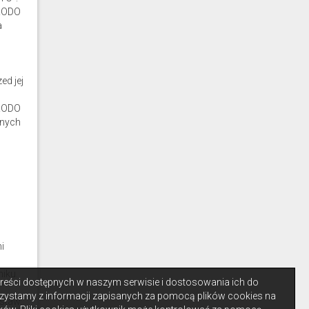
 RODO
a
ed jej
 RODO
anych
u
i
iku.
 treści dostępnych w naszym serwisie i dostosowania ich do
zystamy z informacji zapisanych za pomocą plików cookies na
staw.