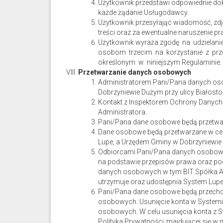
Użytkownik przedstawi odpowiednie do
każde żądanie Usługodawcy.
Użytkownik przesyłając wiadomość, zdj
treści oraz za ewentualne naruszenie pr
Użytkownik wyraża zgodę na udzielani
osobom trzecim na korzystanie z prze
określonym w niniejszym Regulaminie.
Przetwarzanie danych osobowych
Administratorem Pani/Pana danych oso
Dobrzyniewie Dużym przy ulicy Białosto
Kontakt z Inspektorem Ochrony Danych 
Administratora.
Pani/Pana dane osobowe będą przetwarzan
Dane osobowe będą przetwarzane w cel
Lupe, a Urzędem Gminy w Dobrzyniewie
Odbiorcami Pani/Pana danych osobow
na podstawie przepisów prawa oraz po
danych osobowych w tym BIT Spółka Akcy
utrzymuje oraz udostępnia System Lupe
Pani/Pana dane osobowe będą przecho
osobowych. Usunięcie konta w Systemi
osobowych. W celu usunięcia konta z Sy
Polityka Prywatności znajdującej się w