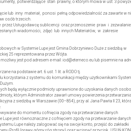
kumenty, potwierdzające stan prawny, o którym mowa w ust. 3 powyże
ęcie lub inny materiał, ponosi pełną odpowiedzialność za zawarte w n
aw osób trzecich.
e przez Usługodawcę sublicencji oraz przenoszenie praw i zezwalani
słanych wiadomości, zdjęć lub innych Materiałów, w zakresie
bowych w Systemie Lupe jest Gmina Dobrzyniewo Duże z siedzibą w
ckiej 25 reprezentowana przez Wójta.
możliwy jest pod adresem e-mail: iod@eterneco.eu lub pisemnie na adr
e na podstawie art. 6 ust. 1 lit. a RODO tj.
u korzystania z systemu do komunikacji między użytkownikami Syste
 Dużym.
ych będą wyłącznie podmioty uprawnione do uzyskania danych osob
dmioty, którym Administrator zawarł umowy powierzenia przetwarzani
jna z siedzibą w Warszawie (00–854), przy al. Jana Pawła II 23, któr
.
wywane do momentu cofnięcia zgody na przetwarzanie danych
e Lupe jest równoznaczne z cofnięciem zgody na przetwarzanie danyc
stemu Lupe należy zalogować się na swoje konto, przejść do zakładki
 menu Profil (prawy górny róg strony) oraz wcisnąć przycisk „USUŃ KON