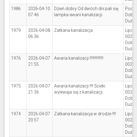
1986
2026-04-10
Dzień dobry Od dwóch dni pali się
Podle
07:46
lampka awarii kanalizacji.
Dobrz
Duże
1979
2026-04-08
Zatkana kanalizacja
Lipowa
06:36
002
Dobrz
Duże,
1976
2026-04-07
Awaria kanalizacji !!!!!!!!!!!!!!!
Lipowa
21:55
002
Dobrz
Duże,
1975
2026-04-07
Awaria kanalizacji !!!! Ścieki
Lipowa
21:36
wylewaja się z kanalizacji
002
Dobrz
Duże,
1974
2026-04-07
Zatkana kanalizacja w drodze !!!!
Lipowa
20:57
002
Dobrz
Duże,