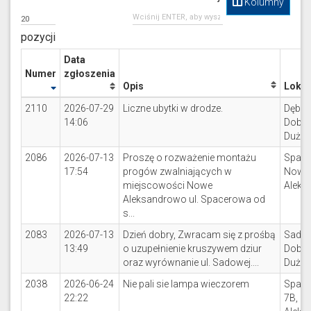
Kolumny
pozycji
Data
Numer
zgłoszenia
Opis
Lokal
2110
2026-07-29
Liczne ubytki w drodze.
Dębow
14:06
Dobrz
Duże
2086
2026-07-13
Proszę o rozważenie montażu
Space
17:54
progów zwalniających w
Nowe
miejscowości Nowe
Aleks
Aleksandrowo ul. Spacerowa od
s...
2083
2026-07-13
Dzień dobry, Zwracam się z prośbą
Sadow
13:49
o uzupełnienie kruszywem dziur
Dobrz
oraz wyrównanie ul. Sadowej....
Duże
2038
2026-06-24
Nie pali sie lampa wieczorem
Spac
22:22
7B, N