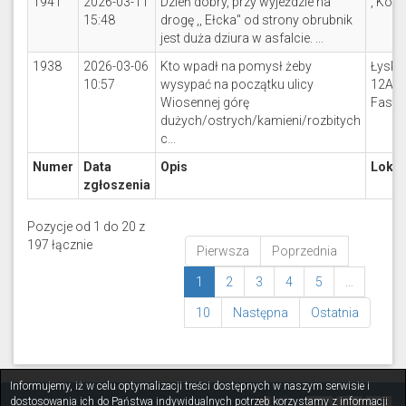
1941
2026-03-11
Dzień dobry, przy wyjeździe na
, Kozi
15:48
drogę ,, Ełcka" od strony obrubnik
jest duża dziura w asfalcie. ...
1938
2026-03-06
Kto wpadł na pomysł żeby
Łysk
10:57
wysypać na początku ulicy
12A, 
Wiosennej górę
Fasty,
dużych/ostrych/kamieni/rozbitych
c...
Numer
Data
Opis
Lokal
zgłoszenia
Pozycje od 1 do 20 z
197 łącznie
Pierwsza
Poprzednia
1
2
3
4
5
…
10
Następna
Ostatnia
Informujemy, iż w celu optymalizacji treści dostępnych w naszym serwisie i
dostosowania ich do Państwa indywidualnych potrzeb korzystamy z informacji