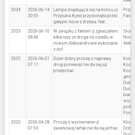
Aleks
2034
2026-06-14
Lampa znajdująca się na końcu ul.
Przytu
20:55
Przytulna 8 jest przysłonięta przez
Fasty
gałęzie i liście z drzewa. Nal...
2033
2026-06-10
W związku z faktem iz zgłaszałem
Słone
08:46
kilka razy że droga na osiedlu w
Nowe
nowym Aleksandrowie wykonana
Aleks
z dof...
2032
2026-06-01
Dzień dobry proszę o naprawę
Kolon
07:17
drogi ponieważ nie da się już
Koziń
przejechać
Koziń
gmin
Dobrz
Duże,
białos
woje
podlas
Polsk
2020
2026-04-28
Proszę o wyrównanie ul
Klono
07:59
świerkowej tartak nie da się jechac
Dobrz
Duże