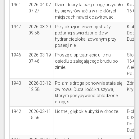
1961
2026-04-02
Dzien dobry ta całą drogę przydało
Koziń
07:27
by się wyrównać a w nie których
16-00
miejscach nawet dozwirowac...
1947
2026-03-20
Przy okazji interwencji straży
Klubo
09:58
pożarnej stwierdzono, że w
Dobrz
hydrancie zlokalizowanym przy
Duże
posesji nie ...
1946
2026-03-19
Proszę o sprzątnięcie ulic na
Słone
07:46
osiedlu z zalegającego brudu po
16-00
zimie.
Aleks
Polsk
1943
2026-03-12
Po zimie droga ponownie stała się
Zdroj
12:58
żwirowa. Duża ilość kruszywa,
Kryni
którym posypywano oblodzone
drogi, s...
1942
2026-03-11
Liczne , głębokie ubytki w drodze.
Ełcka 
15:56
002
Dobrz
Duże,