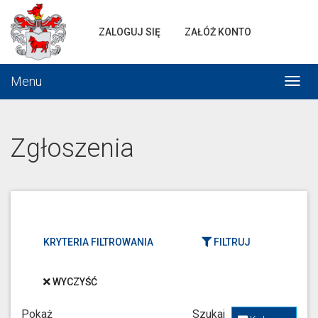
Portal
gminnej
ZALOGUJ SIĘ
ZAŁÓŻ KONTO
komunikacji
Menu
Włąc
menu
Zgłoszenia
KRYTERIA FILTROWANIA
FILTRUJ
WYCZYŚĆ
Pokaż
Szukaj